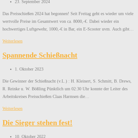
Beitrag
23. September 2024
veröffentlicht:
Das Preisschießen 2024 hat begonnen! Seit Freitag geht es wieder um viele
wertvolle Preise im Gesamtwert von ca. 8000,-€. Dabei wieder ein
hochwertiges Luftgewehr, 1000,-€ in Bar, ein E-Scooter uvm. Auch gibt…
Preisschießen
Weiterlesen
2024
Spannende Schießnacht
hat
begonnen
Beitrag
1. Oktober 2023
veröffentlicht:
Die Gewinner der Schießnacht (v.L.) : H. Kleinert, S. Schmitt, B. Drews,
R. Reinke u. W. Bößling Pünktlich um 02:30 Uhr konnte der Leiter des
Arbeitskreises Preisschießen Claas Harmsen die…
Spannende
Weiterlesen
Schießnacht
Die Sieger stehen fest!
Beitrag
10. Oktober 2022