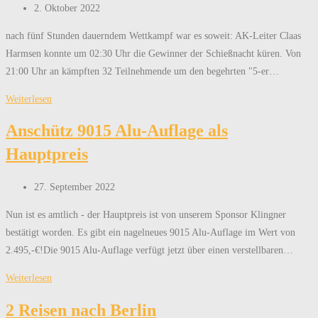
Beitrag
2. Oktober 2022
veröffentlicht:
nach fünf Stunden dauerndem Wettkampf war es soweit: AK-Leiter Claas
Harmsen konnte um 02:30 Uhr die Gewinner der Schießnacht küren. Von
21:00 Uhr an kämpften 32 Teilnehmende um den begehrten "5-er…
Erfolgreiche
Weiterlesen
Schießnacht
Anschütz 9015 Alu-Auflage als
Hauptpreis
Beitrag
27. September 2022
veröffentlicht:
Nun ist es amtlich - der Hauptpreis ist von unserem Sponsor Klingner
bestätigt worden. Es gibt ein nagelneues 9015 Alu-Auflage im Wert von
2.495,-€!Die 9015 Alu-Auflage verfügt jetzt über einen verstellbaren…
Anschütz
Weiterlesen
9015
2 Reisen nach Berlin
Alu-