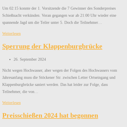
veröffentlicht:
Um 02:15 konnte der 1. Vorsitzende die 7 Gewinner des Sonderpreises
Schießnacht verkünden. Voran gegangen war ab 21:00 Uhr wieder eine
spannende Jagd um die Teiler unter 5. Doch die Teilnehmer…
spannende
Weiterlesen
Schießnacht
Sperrung der Klappenburgbrücke
Beitrag
26. September 2024
veröffentlicht:
Nicht wegen Hochwasser, aber wegen der Folgen des Hochwassers vom
Jahresanfang muss die Stöckener Str. zwischen Letter Ortseingang und
Klappenburgbrücke saniert werden. Das hat leider zur Folge, dass
Teilnehmer, die von…
Sperrung
Weiterlesen
der
Preisschießen 2024 hat begonnen
Klappenburgbrücke