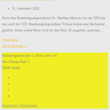
Auflage
Beitrag
11. September 2022
als
veröffentlicht:
Hauptpreis
Nach dem Bundestagsabgeordneten Dr. Matthias Miersch von der SPD hat
nun auch der CDU Bundestagsabgeordnete Tilman Kuban eine Berlinreise
gestiftet. Diese zweite Reise wird für den Platz 50 ausgelobt, nach den…
2
Weiterlesen
Reisen
Ältere Beiträge
→
nach
Schützengesellschaft v. 1834 Letter e.V.
Berlin
Nico-Flatau-Platz 5
30926 Seelze
Opens
in
Opens
a
in
Opens
new
a
in
Opens
tab
new
a
in
Impressum / Datenschutz
tab
new
a