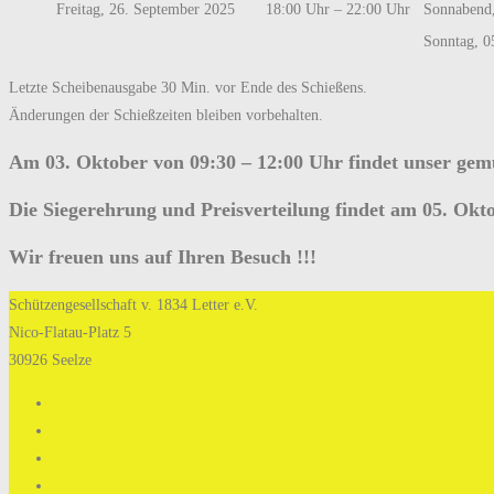
Freitag, 26. September 2025
18:00 Uhr – 22:00 Uhr
Sonnabend,
Sonntag, 0
Letzte Scheibenausgabe 30 Min. vor Ende des Schießens.
Änderungen der Schießzeiten bleiben vorbehalten.
Am 03. Oktober von 09:30 – 12:00 Uhr findet unser gemü
Die Siegerehrung und Preisverteilung findet am 05. Okto
Wir freuen uns auf Ihren Besuch !!!
Schützengesellschaft v. 1834 Letter e.V.
Nico-Flatau-Platz 5
30926 Seelze
Opens
in
Opens
a
in
Opens
new
a
in
Opens