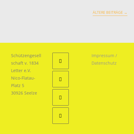
ÄLTERE BEITRÄGE
→
Schützengesell
Impressum /
schaft v. 1834
Datenschutz
Letter e.V.
Opens
Nico-Flatau-
in
Platz 5
a
Opens
30926 Seelze
new
in
tab
a
Opens
new
in
tab
a
Opens
new