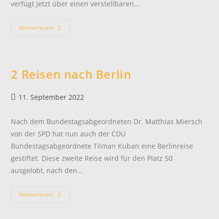
verfügt jetzt über einen verstellbaren…
Anschütz
Weiterlesen
9015
Alu-
Auflage
Als
Hauptpreis
2 Reisen nach Berlin
Beitrag
11. September 2022
veröffentlicht:
Nach dem Bundestagsabgeordneten Dr. Matthias Miersch
von der SPD hat nun auch der CDU
Bundestagsabgeordnete Tilman Kuban eine Berlinreise
gestiftet. Diese zweite Reise wird für den Platz 50
ausgelobt, nach den…
2
Weiterlesen
Reisen
Nach
Berlin